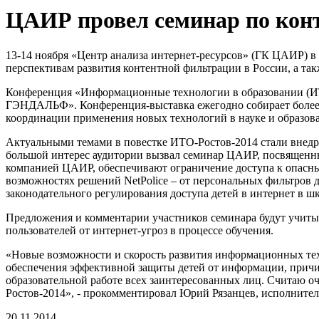
ЦАИР провел семинар по конт
13-14 ноября «Центр анализа интернет-ресурсов» (ГК ЦАИР) 
перспективам развития контентной фильтрации в России, а та
Конференция «Информационные технологии в образовании (ИТ
ГЭНДАЛЬФ». Конференция-выставка ежегодно собирает более 1
координации применения новых технологий в науке и образов
Актуальными темами в повестке ИТО-Ростов-2014 стали внедр
большой интерес аудитории вызвал семинар ЦАИР, посвященный
компанией ЦАИР, обеспечивают ограничение доступа к опасны
возможностях решений NetPolice – от персональных фильтров
законодательного регулирования доступа детей в интернет в 
Предложения и комментарии участников семинара будут учиты
пользователей от интернет-угроз в процессе обучения.
«Новые возможности и скорость развития информационных тех
обеспечения эффективной защиты детей от информации, причин
образовательной работе всех заинтересованных лиц. Считаю о
Ростов-2014», - прокомментировал Юрий Рязанцев, исполнител
20.11.2014