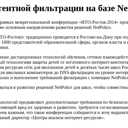
ентной фильтрации на базе Net
в рамках межрегиональной конференции «ИТО-Ростов-2014» про
кже основным направлениям развития решений NetPolice.
О-Ростов)» традиционно проводится в Ростове-на-Дону при п
000 представителей образовательной сферы, органов власти и 
ании.
ение дистанционных технологий обучения, сетевое взаимодейс
 технологиям защиты детей от негативного интернет-контента 
м ресурсам сети для миллионов детей в десятках тысяч школ Р
 для школьных компьютеров до DNS-фильтрации на уровне интер
школах и выполнение требований фильтрации с помощью NetPolice
ваться в развитии решений NetPolice для школ, чтобы совмест
нологий предъявляют дополнительные требования по безопаснос
яющей вред их здоровью и развитию, требуются согласованные 
чень важным, что такие конференции собираются и хочу вырази
ьный директор «Центра анализа интернет-ресурсов».