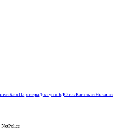
ателя
Блог
Партнеры
Доступ к БД
О нас
Контакты
Новости
NetPolice