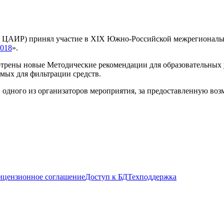
ГК ЦАИР) принял участие в
XIX
Южно-Российской межрегиональн
018
».
трены новые Методические рекомендации для образовательных 
мых для фильтрации средств.
, одного из организаторов мероприятия, за предоставленную во
ицензионное соглашение
Доступ к БД
Техподдержка